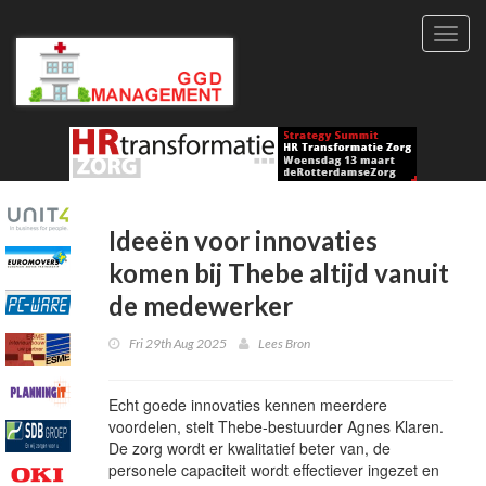
Toggl
navig
Ideeën voor innovaties
komen bij Thebe altijd vanuit
de medewerker
Fri 29th Aug 2025
Lees Bron
Echt goede innovaties kennen meerdere
voordelen, stelt Thebe-bestuurder Agnes Klaren.
De zorg wordt er kwalitatief beter van, de
personele capaciteit wordt effectiever ingezet en