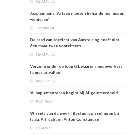
Wed 29th Jul
Jaap Sijmons: ‘Artsen moeten behandeling mogen
weigeren’
Tue 28th Jul
De raad van toezicht van Amstelring heeft niet
één maar twee voorzitters
Mon 27th Jul
Verzuim onder de loep (2): waarom medewerkers
langer uitvallen
Mon 27th Jul
‘AI implementeren begint bij AI-geletterdheid’
Fri 24th Jul
Wissels van de week | Bestuurswisselingen bij
Isala, Altrecht en Anton Constandse
Fri 24th Jul