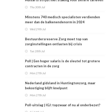
Huisarts strijdt met staking voor betere tarieven
Thu 30th Jul
Minstens 740 medisch specialisten verdienden
meer dan de balkenendenorm in 2024
Wed 29th Jul
Bestuurdersreserve Zorg moet top van
zorginstellingen ontlasten bij crisis
Tue 28th Jul
Poll | Een hoger salaris is de sleutel tot grotere
contracten in de zorg
Mon 27th Jul
Nederland gidsland in Huntingtonzorg, maar
bekostiging blijft knelpunt
Mon 27th Jul
Poll-uitslag | IGJ: topzwaar of nu al onderbezet?