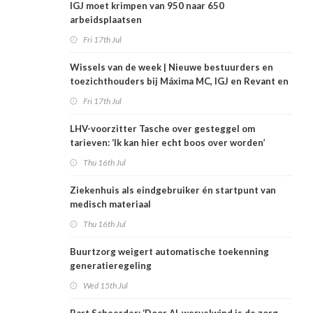
IGJ moet krimpen van 950 naar 650
arbeidsplaatsen
Fri 17th Jul
Wissels van de week | Nieuwe bestuurders en
toezichthouders bij Máxima MC, IGJ en Revant en
Zorgwaard
Fri 17th Jul
LHV-voorzitter Tasche over gesteggel om
tarieven: ‘Ik kan hier echt boos over worden’
Thu 16th Jul
Ziekenhuis als eindgebruiker én startpunt van
medisch materiaal
Thu 16th Jul
Buurtzorg weigert automatische toekenning
generatieregeling
Wed 15th Jul