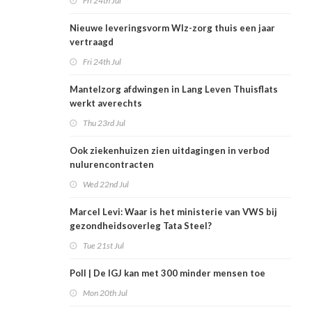
Fri 24th Jul
Nieuwe leveringsvorm Wlz-zorg thuis een jaar
vertraagd
Fri 24th Jul
Mantelzorg afdwingen in Lang Leven Thuisflats
werkt averechts
Thu 23rd Jul
Ook ziekenhuizen zien uitdagingen in verbod
nulurencontracten
Wed 22nd Jul
Marcel Levi: Waar is het ministerie van VWS bij
gezondheidsoverleg Tata Steel?
Tue 21st Jul
Poll | De IGJ kan met 300 minder mensen toe
Mon 20th Jul