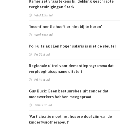
Kamer zet vraagtekens bij dekking geschrapte
zorgbezuinigingen Sterk
Wed 15th Jul
‘Incontinentie hoeft er niet bij te horen’
Wed 15th Jul
Poll-uitslag | Een hoger salaris is niet de sleutel
Fri 31st Jul
Regionale uitrol voor dementieprogramma dat
verpleeghuisopname uitstelt
Fri 31st Jul
Guy Buck: Geen bestuursbesluit zonder dat
medewerkers hebben meegepraat
Thu 30th Jul
‘Participatie moet het hogere doel zijn van de
kinderfysiotherapeut’