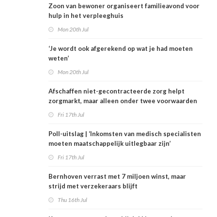
Zoon van bewoner organiseert familieavond voor
hulp in het verpleeghuis
Mon 20th Jul
‘Je wordt ook afgerekend op wat je had moeten
weten’
Mon 20th Jul
Afschaffen niet-gecontracteerde zorg helpt
zorgmarkt, maar alleen onder twee voorwaarden
Fri 17th Jul
Poll-uitslag | ‘Inkomsten van medisch specialisten
moeten maatschappelijk uitlegbaar zijn’
Fri 17th Jul
Bernhoven verrast met 7 miljoen winst, maar
strijd met verzekeraars blijft
Thu 16th Jul