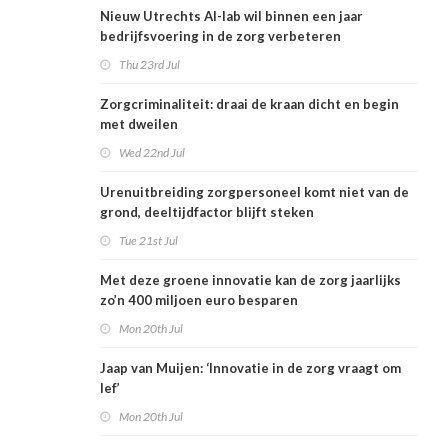
Nieuw Utrechts AI-lab wil binnen een jaar
bedrijfsvoering in de zorg verbeteren
Thu 23rd Jul
Zorgcriminaliteit: draai de kraan dicht en begin
met dweilen
Wed 22nd Jul
Urenuitbreiding zorgpersoneel komt niet van de
grond, deeltijdfactor blijft steken
Tue 21st Jul
Met deze groene innovatie kan de zorg jaarlijks
zo’n 400 miljoen euro besparen
Mon 20th Jul
Jaap van Muijen: ‘Innovatie in de zorg vraagt om
lef’
Mon 20th Jul