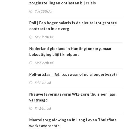
zorginstellingen ontlasten bij crisis
Tue 28th Jul
Poll | Een hoger salaris is de sleutel tot grotere
contracten in de zorg
Mon 27th Jul
Nederland gidsland in Huntingtonzorg, maar
bekostiging blijft knelpunt
Mon 27th Jul
Poll-uitslag | IGJ: topzwaar of nu al onderbezet?
Fri 24th Jul
Nieuwe leveringsvorm Wlz-zorg thuis een jaar
vertraagd
Fri 24th Jul
Mantelzorg afdwingen in Lang Leven Thuisflats
werkt averechts