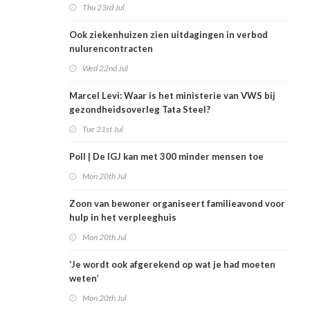
Thu 23rd Jul
Ook ziekenhuizen zien uitdagingen in verbod
nulurencontracten
Wed 22nd Jul
Marcel Levi: Waar is het ministerie van VWS bij
gezondheidsoverleg Tata Steel?
Tue 21st Jul
Poll | De IGJ kan met 300 minder mensen toe
Mon 20th Jul
Zoon van bewoner organiseert familieavond voor
hulp in het verpleeghuis
Mon 20th Jul
‘Je wordt ook afgerekend op wat je had moeten
weten’
Mon 20th Jul