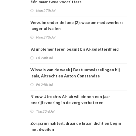
één maar twee voorzitters
Mon 27th Jul
Verzuim onder de loep (2): waarom medewerkers
langer uitvallen
Mon 27th Jul
‘AI implementeren begint bij AI-geletterdheid’
Fri 24th Jul
Wissels van de week | Bestuurswisselingen bij
Isala, Altrecht en Anton Constandse
Fri 24th Jul
Nieuw Utrechts AI-lab wil binnen een jaar
bedrijfsvoering in de zorg verbeteren
Thu 23rd Jul
Zorgcriminaliteit: draai de kraan dicht en begin
met dweilen