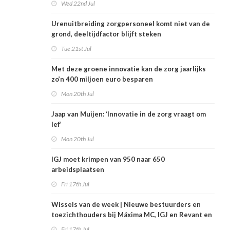
Wed 22nd Jul
Urenuitbreiding zorgpersoneel komt niet van de
grond, deeltijdfactor blijft steken
Tue 21st Jul
Met deze groene innovatie kan de zorg jaarlijks
zo’n 400 miljoen euro besparen
Mon 20th Jul
Jaap van Muijen: ‘Innovatie in de zorg vraagt om
lef’
Mon 20th Jul
IGJ moet krimpen van 950 naar 650
arbeidsplaatsen
Fri 17th Jul
Wissels van de week | Nieuwe bestuurders en
toezichthouders bij Máxima MC, IGJ en Revant en
Zorgwaard
Fri 17th Jul