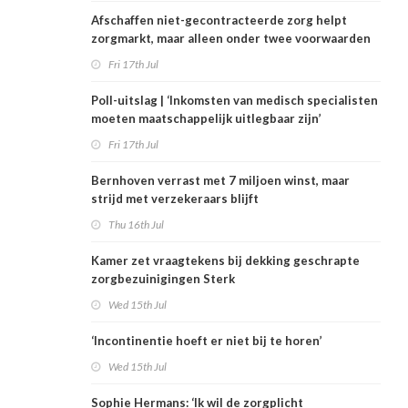
Afschaffen niet-gecontracteerde zorg helpt
zorgmarkt, maar alleen onder twee voorwaarden
Fri 17th Jul
Poll-uitslag | ‘Inkomsten van medisch specialisten
moeten maatschappelijk uitlegbaar zijn’
Fri 17th Jul
Bernhoven verrast met 7 miljoen winst, maar
strijd met verzekeraars blijft
Thu 16th Jul
Kamer zet vraagtekens bij dekking geschrapte
zorgbezuinigingen Sterk
Wed 15th Jul
‘Incontinentie hoeft er niet bij te horen’
Wed 15th Jul
Sophie Hermans: ‘Ik wil de zorgplicht