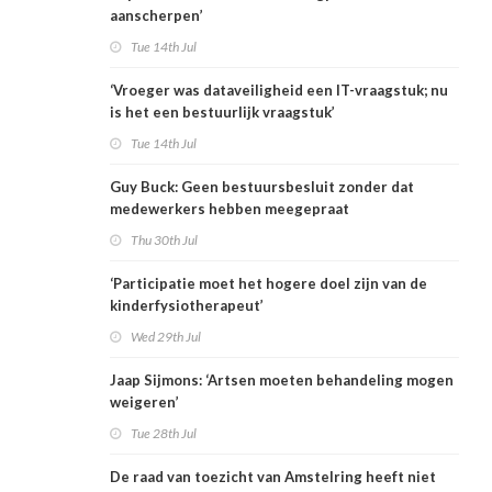
aanscherpen’
Tue 14th Jul
‘Vroeger was dataveiligheid een IT-vraagstuk; nu
is het een bestuurlijk vraagstuk’
Tue 14th Jul
Guy Buck: Geen bestuursbesluit zonder dat
medewerkers hebben meegepraat
Thu 30th Jul
‘Participatie moet het hogere doel zijn van de
kinderfysiotherapeut’
Wed 29th Jul
Jaap Sijmons: ‘Artsen moeten behandeling mogen
weigeren’
Tue 28th Jul
De raad van toezicht van Amstelring heeft niet