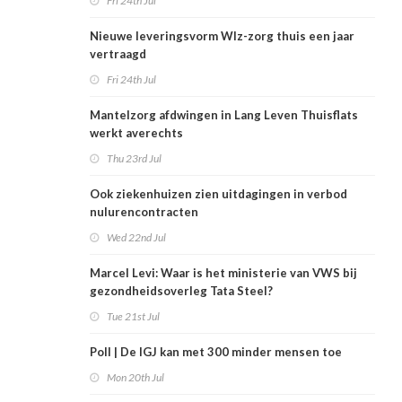
Fri 24th Jul
Nieuwe leveringsvorm Wlz-zorg thuis een jaar
vertraagd
Fri 24th Jul
Mantelzorg afdwingen in Lang Leven Thuisflats
werkt averechts
Thu 23rd Jul
Ook ziekenhuizen zien uitdagingen in verbod
nulurencontracten
Wed 22nd Jul
Marcel Levi: Waar is het ministerie van VWS bij
gezondheidsoverleg Tata Steel?
Tue 21st Jul
Poll | De IGJ kan met 300 minder mensen toe
Mon 20th Jul