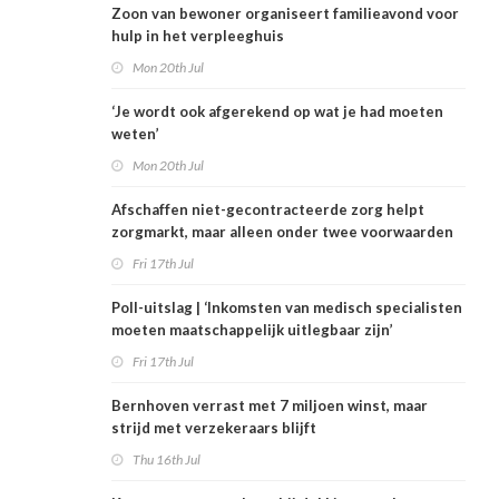
Zoon van bewoner organiseert familieavond voor
hulp in het verpleeghuis
Mon 20th Jul
‘Je wordt ook afgerekend op wat je had moeten
weten’
Mon 20th Jul
Afschaffen niet-gecontracteerde zorg helpt
zorgmarkt, maar alleen onder twee voorwaarden
Fri 17th Jul
Poll-uitslag | ‘Inkomsten van medisch specialisten
moeten maatschappelijk uitlegbaar zijn’
Fri 17th Jul
Bernhoven verrast met 7 miljoen winst, maar
strijd met verzekeraars blijft
Thu 16th Jul