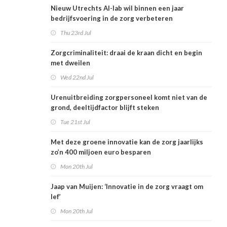
Nieuw Utrechts AI-lab wil binnen een jaar
bedrijfsvoering in de zorg verbeteren
Thu 23rd Jul
Zorgcriminaliteit: draai de kraan dicht en begin
met dweilen
Wed 22nd Jul
Urenuitbreiding zorgpersoneel komt niet van de
grond, deeltijdfactor blijft steken
Tue 21st Jul
Met deze groene innovatie kan de zorg jaarlijks
zo’n 400 miljoen euro besparen
Mon 20th Jul
Jaap van Muijen: ‘Innovatie in de zorg vraagt om
lef’
Mon 20th Jul