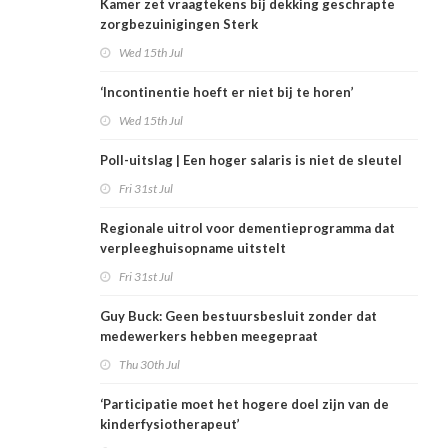
Kamer zet vraagtekens bij dekking geschrapte
zorgbezuinigingen Sterk
Wed 15th Jul
‘Incontinentie hoeft er niet bij te horen’
Wed 15th Jul
Poll-uitslag | Een hoger salaris is niet de sleutel
Fri 31st Jul
Regionale uitrol voor dementieprogramma dat
verpleeghuisopname uitstelt
Fri 31st Jul
Guy Buck: Geen bestuursbesluit zonder dat
medewerkers hebben meegepraat
Thu 30th Jul
‘Participatie moet het hogere doel zijn van de
kinderfysiotherapeut’