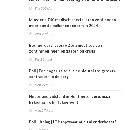
Huisarts strijdt met staking voor betere tarieven
Thu 30th Jul
Minstens 740 medisch specialisten verdienden
meer dan de balkenendenorm in 2024
Wed 29th Jul
Bestuurdersreserve Zorg moet top van
zorginstellingen ontlasten bij crisis
Tue 28th Jul
Poll | Een hoger salaris is de sleutel tot grotere
contracten in de zorg
Mon 27th Jul
Nederland gidsland in Huntingtonzorg, maar
bekostiging blijft knelpunt
Mon 27th Jul
Poll-uitslag | IGJ: topzwaar of nu al onderbezet?