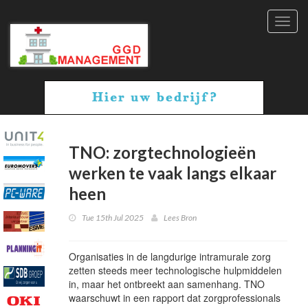
Toggl
navig
TNO: zorgtechnologieën
werken te vaak langs elkaar
heen
Tue 15th Jul 2025
Lees Bron
Organisaties in de langdurige intramurale zorg
zetten steeds meer technologische hulpmiddelen
in, maar het ontbreekt aan samenhang. TNO
waarschuwt in een rapport dat zorgprofessionals