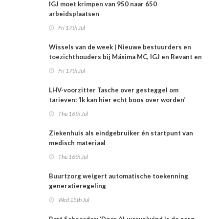
IGJ moet krimpen van 950 naar 650
arbeidsplaatsen
Fri 17th Jul
Wissels van de week | Nieuwe bestuurders en
toezichthouders bij Máxima MC, IGJ en Revant en
Zorgwaard
Fri 17th Jul
LHV-voorzitter Tasche over gesteggel om
tarieven: ‘Ik kan hier echt boos over worden’
Thu 16th Jul
Ziekenhuis als eindgebruiker én startpunt van
medisch materiaal
Thu 16th Jul
Buurtzorg weigert automatische toekenning
generatieregeling
Wed 15th Jul