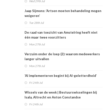
Wed 29th Jul
Jaap Sijmons: ‘Artsen moeten behandeling mogen
weigeren’
Tue 28th Jul
De raad van toezicht van Amstelring heeft niet
één maar twee voorzitters
Mon 27th Jul
Verzuim onder de loep (2): waarom medewerkers
langer uitvallen
Mon 27th Jul
‘AI implementeren begint bij AI-geletterdheid’
Fri 24th Jul
Wissels van de week | Bestuurswisselingen bij
Isala, Altrecht en Anton Constandse
Fri 24th Jul