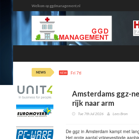
Welkom op ggdmanagement.nl
NEWS
Fri 7th 12:20
Ziekteverzuim tweede
NEW
Amsterdams ggz-net
rijk naar arm
Tue 7th Jul 2026
Lees Bron
De ggz in Amsterdam kampt met lang
Het grote aantal vrijgevestigde aanbi