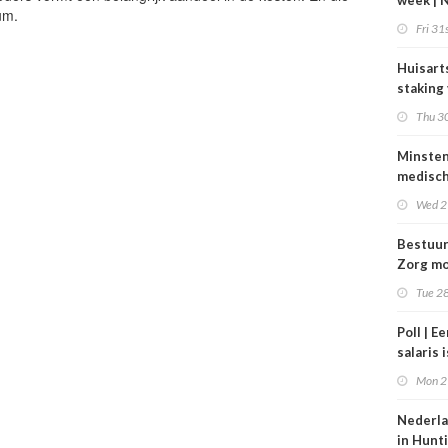
week | 
um.
bestuur
Fri 31s
Zorgpar
en SBO
Huisart
staking
tarieve
Thu 30
Minste
medisc
special
Wed 2
verdie
dan de
Bestuu
balkene
Zorg mo
2024
zorgins
Tue 28
ontlaste
Poll | E
salaris 
tot gro
Mon 2
contrac
zorg
Nederla
in Hunt