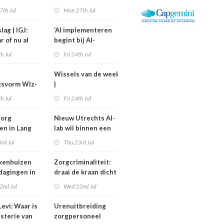
kostiging
medewerkers
7th Jul
Mon 27th Jul
nelpunt
langer uitvallen
lag | IGJ:
‘AI implementeren
r of nu al
begint bij AI-
ezet?
geletterdheid’
th Jul
Fri 24th Jul
Wissels van de week
gsvorm Wlz-
|
is een jaar
Bestuurswisselingen
th Jul
Fri 24th Jul
gd
bij Isala, Altrecht en
Anton Constandse
zorg
Nieuw Utrechts AI-
en in Lang
lab wil binnen een
huisflats
jaar bedrijfsvoering
rd Jul
Thu 23rd Jul
verechts
in de zorg
verbeteren
kenhuizen
Zorgcriminaliteit:
tdagingen in
draai de kraan dicht
en begin met
2nd Jul
Wed 22nd Jul
contracten
dweilen
evi: Waar is
Urenuitbreiding
isterie van
zorgpersoneel