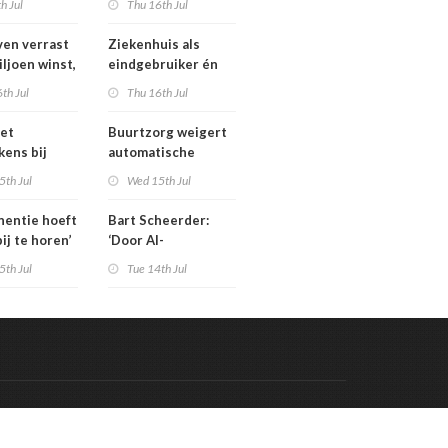
th Jul
Thu 16th Jul
isten
tarieven: ‘Ik kan hier
echt boos over
en verrast
Ziekenhuis als
appelijk
worden’
iljoen winst,
eindgebruiker én
ar zijn’
rijd met
startpunt van
th Jul
Thu 16th Jul
aars blijft
medisch materiaal
et
Buurtzorg weigert
kens bij
automatische
 geschrapte
toekenning
5th Jul
Wed 15th Jul
uinigingen
generatieregeling
inentie hoeft
Bart Scheerder:
bij te horen’
‘Door AI-
wervelwind is de
5th Jul
Tue 14th Jul
zorg over een jaar
al totaal anders’
Code & Hosted by:
 Meern Multimedia
VDVO
Contact