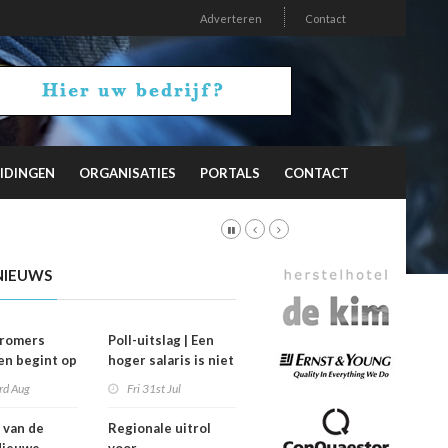
Adverteren
Contact
IDINGEN
ORGANISATIES
PORTALS
CONTACT
NIEUWS
stromers
Poll-uitslag | Een
n begint op
hoger salaris is niet
’
de sleutel
rd Aug
Fri 31st Jul
 van de
Regionale uitrol