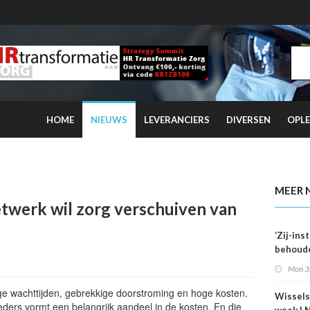
HOME
NIEUWS
LEVERANCIERS
DIVERSEN
OPLE
 kwartaal overtreft coronaniveau
MEER 
werk wil zorg verschuiven van
‘Zij-in
behoude
dag één
Mon 3
e wachttijden, gebrekkige doorstroming en hoge kosten.
Wissels
eders vormt een belangrijk aandeel in de kosten. En die