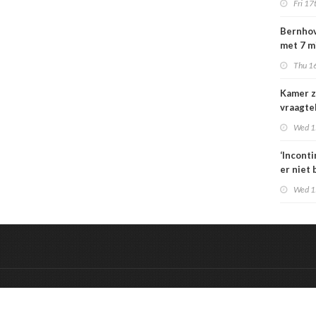
Fri 17
special
moeten
Bernhov
maatsch
met 7 m
uitlegba
maar st
Thu 16
verzeker
Kamer z
vraagte
dekking
Wed 1
zorgbez
Sterk
‘Incont
er niet 
Wed 1
&
Onderdeel van:
BrancheConnect
De