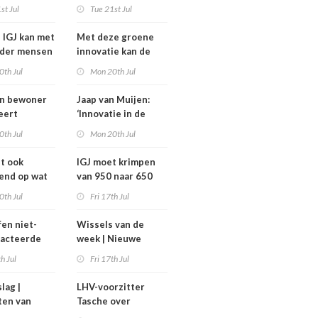
komt niet van de
st Jul
Tue 21st Jul
heidsoverleg
grond,
eel?
deeltijdfactor blijft
e IGJ kan met
Met deze groene
steken
nder mensen
innovatie kan de
zorg jaarlijks zo’n
0th Jul
Mon 20th Jul
400 miljoen euro
besparen
an bewoner
Jaap van Muijen:
eert
‘Innovatie in de
avond voor
zorg vraagt om lef’
0th Jul
Mon 20th Jul
het
ghuis
dt ook
IGJ moet krimpen
end op wat
van 950 naar 650
moeten
arbeidsplaatsen
0th Jul
Fri 17th Jul
fen niet-
Wissels van de
racteerde
week | Nieuwe
lpt
bestuurders en
th Jul
Fri 17th Jul
kt, maar
toezichthouders bij
onder twee
Máxima MC, IGJ en
slag |
LHV-voorzitter
arden
Revant en
ten van
Tasche over
Zorgwaard
h
gesteggel om