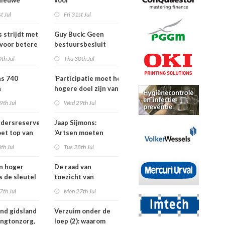
Nieuwe
voor
ders voor
dementieprogramma
t Jul
Fri 31st Jul
tners, SIG
dat
S
verpleeghuisopname
s strijdt met
Guy Buck: Geen
uitstelt
 voor betere
bestuursbesluit
n
zonder dat
th Jul
Thu 30th Jul
medewerkers
hebben meegepraat
ns 740
‘Participatie moet het
h
hogere doel zijn van
isten
de
9th Jul
Wed 29th Jul
nden meer
kinderfysiotherapeut’
rdersreserve
Jaap Sijmons:
ndenorm in
et top van
‘Artsen moeten
tellingen
behandeling mogen
th Jul
Tue 28th Jul
n bij crisis
weigeren’
en hoger
De raad van
is de sleutel
toezicht van
tere
Amstelring heeft
7th Jul
Mon 27th Jul
ten in de
niet één maar twee
voorzitters
nd gidsland
Verzuim onder de
ingtonzorg,
loep (2): waarom