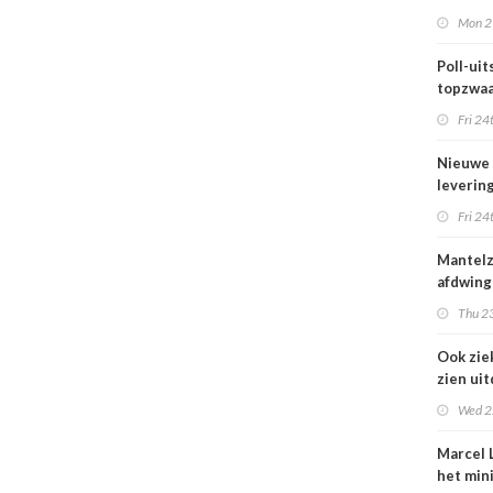
maar be
Mon 2
blijft k
Poll-uits
topzwaa
onderb
Fri 24
Nieuwe
leverin
zorg thu
Fri 24
vertraa
Mantel
afdwing
Leven T
Thu 23
werkt a
Ook zie
zien ui
verbod
Wed 2
nuluren
Marcel L
het min