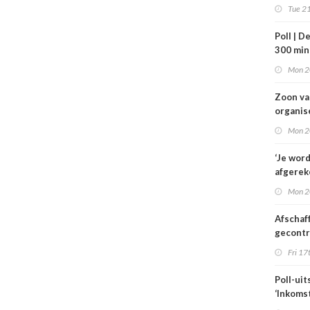
VWS bij
Tue 21
gezond
Tata St
Poll | D
300 mi
toe
Mon 2
Zoon v
organis
familie
Mon 2
hulp in 
verplee
‘Je wor
afgerek
je had 
Mon 2
weten’
Afschaf
gecont
zorg he
Fri 17
zorgmar
alleen 
Poll-uit
voorwa
‘Inkoms
medisc