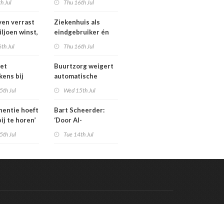
th Jul
Thu 16th Jul
isten
tarieven: ‘Ik kan hier
echt boos over
en verrast
Ziekenhuis als
appelijk
worden’
iljoen winst,
eindgebruiker én
ar zijn’
rijd met
startpunt van
th Jul
Thu 16th Jul
aars blijft
medisch materiaal
et
Buurtzorg weigert
kens bij
automatische
 geschrapte
toekenning
5th Jul
Wed 15th Jul
uinigingen
generatieregeling
inentie hoeft
Bart Scheerder:
bij te horen’
‘Door AI-
wervelwind is de
5th Jul
Tue 14th Jul
zorg over een jaar
al totaal anders’
Code & Hosted by:
 Meern Multimedia
VDVO
Contact