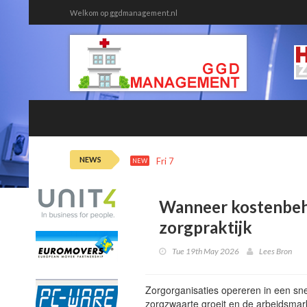
Welkom op ggdmanagement.nl
NEWS
Fri 7th 12:20
Ziekteverzuim tweede
NEW
Wanneer kostenbeh
zorgpraktijk
Tue 19th May 2026
Lees Bron
Zorgorganisaties opereren in een s
zorgzwaarte groeit en de arbeidsmarkt