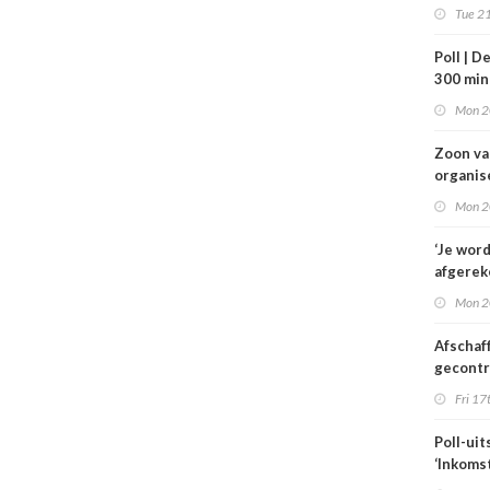
VWS bij
Tue 21
gezond
Tata St
Poll | D
300 mi
toe
Mon 2
Zoon v
organis
familie
Mon 2
hulp in 
verplee
‘Je wor
afgerek
je had 
Mon 2
weten’
Afschaf
gecont
zorg he
Fri 17
zorgmar
alleen 
Poll-uit
voorwa
‘Inkoms
medisc