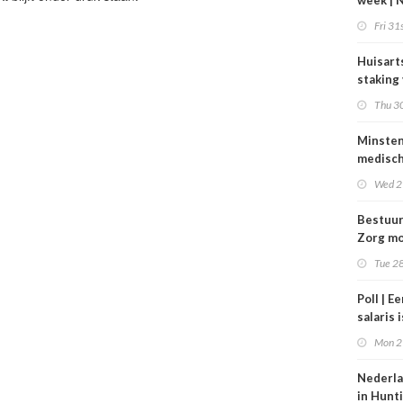
week | 
bestuur
Fri 31s
Zorgpar
en SBO
Huisart
staking
tarieve
Thu 30
Minste
medisc
special
Wed 2
verdie
dan de
Bestuu
balkene
Zorg mo
2024
zorgins
Tue 28
ontlaste
Poll | E
salaris 
tot gro
Mon 2
contrac
zorg
Nederla
in Hunt