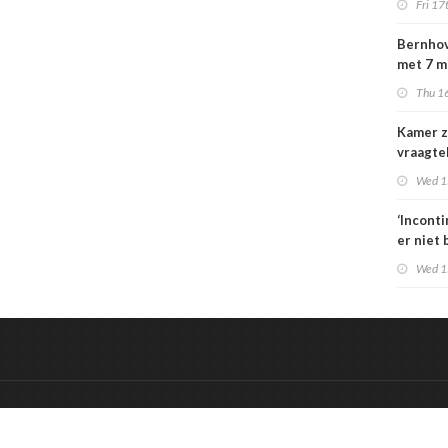
Fri 17
special
moeten
Bernhov
maatsch
met 7 m
uitlegba
maar st
Thu 16
verzeker
Kamer z
vraagte
dekking
Wed 1
zorgbez
Sterk
‘Incont
er niet 
Wed 1
&
Onderdeel van:
BrancheConnect
De