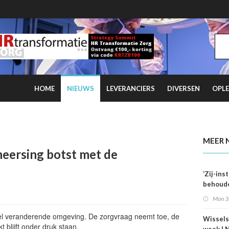
HOME
NIEUWS
LEVERANCIERS
DIVERSEN
OPLE
 kwartaal overtreft coronaniveau
MEER 
eersing botst met de
‘Zij-in
behoude
dag één
Mon 3
nel veranderende omgeving. De zorgvraag neemt toe, de
Wissels
 blijft onder druk staan.