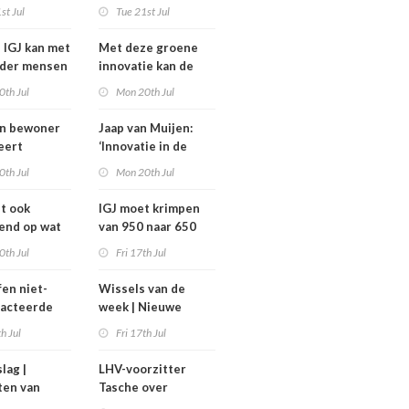
komt niet van de
st Jul
Tue 21st Jul
heidsoverleg
grond,
eel?
deeltijdfactor blijft
e IGJ kan met
Met deze groene
steken
nder mensen
innovatie kan de
zorg jaarlijks zo’n
0th Jul
Mon 20th Jul
400 miljoen euro
besparen
an bewoner
Jaap van Muijen:
eert
‘Innovatie in de
avond voor
zorg vraagt om lef’
0th Jul
Mon 20th Jul
het
ghuis
dt ook
IGJ moet krimpen
end op wat
van 950 naar 650
moeten
arbeidsplaatsen
0th Jul
Fri 17th Jul
fen niet-
Wissels van de
racteerde
week | Nieuwe
lpt
bestuurders en
th Jul
Fri 17th Jul
kt, maar
toezichthouders bij
onder twee
Máxima MC, IGJ en
slag |
LHV-voorzitter
arden
Revant en
ten van
Tasche over
Zorgwaard
h
gesteggel om