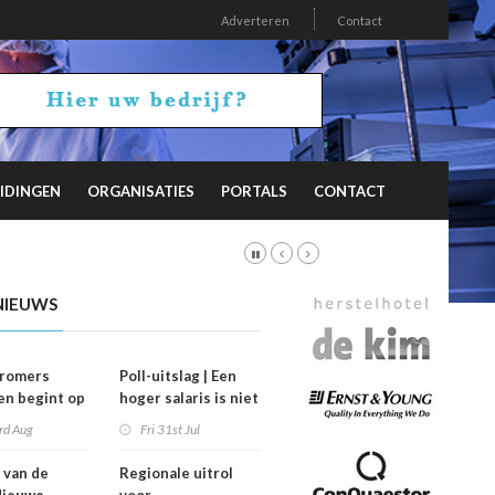
Adverteren
Contact
IDINGEN
ORGANISATIES
PORTALS
CONTACT
NIEUWS
stromers
Poll-uitslag | Een
n begint op
hoger salaris is niet
’
de sleutel
rd Aug
Fri 31st Jul
 van de
Regionale uitrol