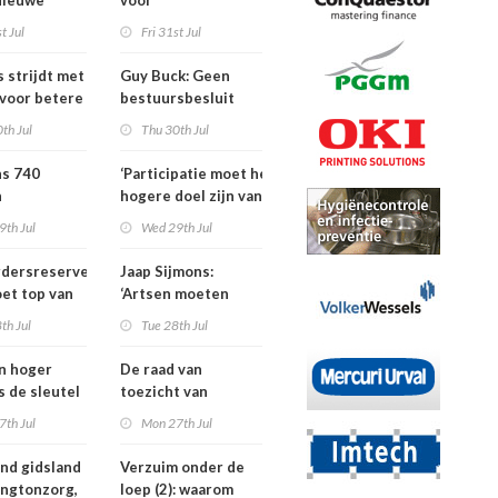
Nieuwe
voor
ders voor
dementieprogramma
t Jul
Fri 31st Jul
tners, SIG
dat
S
verpleeghuisopname
s strijdt met
Guy Buck: Geen
uitstelt
 voor betere
bestuursbesluit
n
zonder dat
th Jul
Thu 30th Jul
medewerkers
hebben meegepraat
ns 740
‘Participatie moet het
h
hogere doel zijn van
isten
de
9th Jul
Wed 29th Jul
nden meer
kinderfysiotherapeut’
rdersreserve
Jaap Sijmons:
ndenorm in
et top van
‘Artsen moeten
tellingen
behandeling mogen
th Jul
Tue 28th Jul
n bij crisis
weigeren’
en hoger
De raad van
is de sleutel
toezicht van
tere
Amstelring heeft
7th Jul
Mon 27th Jul
ten in de
niet één maar twee
voorzitters
nd gidsland
Verzuim onder de
ingtonzorg,
loep (2): waarom