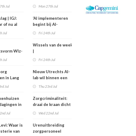
kostiging
medewerkers
7th Jul
Mon 27th Jul
nelpunt
langer uitvallen
lag | IGJ:
‘AI implementeren
r of nu al
begint bij AI-
ezet?
geletterdheid’
th Jul
Fri 24th Jul
Wissels van de week
gsvorm Wlz-
|
is een jaar
Bestuurswisselingen
th Jul
Fri 24th Jul
gd
bij Isala, Altrecht en
Anton Constandse
zorg
Nieuw Utrechts AI-
en in Lang
lab wil binnen een
huisflats
jaar bedrijfsvoering
rd Jul
Thu 23rd Jul
verechts
in de zorg
verbeteren
kenhuizen
Zorgcriminaliteit:
tdagingen in
draai de kraan dicht
en begin met
2nd Jul
Wed 22nd Jul
contracten
dweilen
evi: Waar is
Urenuitbreiding
isterie van
zorgpersoneel