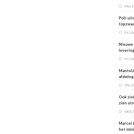
maar be
Mon 2
blijft k
Poll-uits
topzwaa
onderb
Fri 24
Nieuwe
leverin
zorg thu
Fri 24
vertraa
Mantel
afdwing
Leven T
Thu 23
werkt a
Ook zie
zien ui
verbod
Wed 2
nuluren
Marcel L
het min