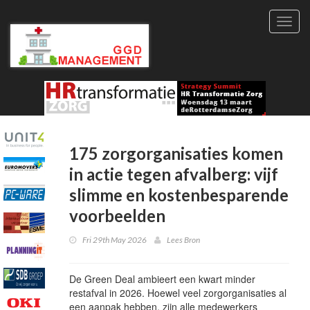
Toggl
navig
175 zorgorganisaties komen
in actie tegen afvalberg: vijf
slimme en kostenbesparende
voorbeelden
Fri 29th May 2026
Lees Bron
De Green Deal ambieert een kwart minder
restafval in 2026. Hoewel veel zorgorganisaties al
een aanpak hebben, zijn alle medewerkers