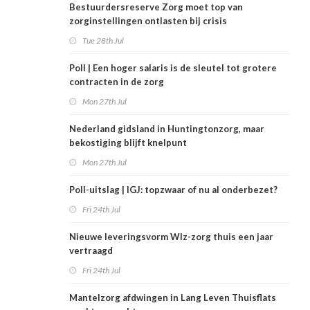
Bestuurdersreserve Zorg moet top van
zorginstellingen ontlasten bij crisis
Tue 28th Jul
Poll | Een hoger salaris is de sleutel tot grotere
contracten in de zorg
Mon 27th Jul
Nederland gidsland in Huntingtonzorg, maar
bekostiging blijft knelpunt
Mon 27th Jul
Poll-uitslag | IGJ: topzwaar of nu al onderbezet?
Fri 24th Jul
Nieuwe leveringsvorm Wlz-zorg thuis een jaar
vertraagd
Fri 24th Jul
Mantelzorg afdwingen in Lang Leven Thuisflats