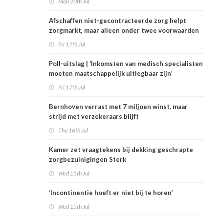
Mon 20th Jul
Afschaffen niet-gecontracteerde zorg helpt
zorgmarkt, maar alleen onder twee voorwaarden
Fri 17th Jul
Poll-uitslag | ‘Inkomsten van medisch specialisten
moeten maatschappelijk uitlegbaar zijn’
Fri 17th Jul
Bernhoven verrast met 7 miljoen winst, maar
strijd met verzekeraars blijft
Thu 16th Jul
Kamer zet vraagtekens bij dekking geschrapte
zorgbezuinigingen Sterk
Wed 15th Jul
‘Incontinentie hoeft er niet bij te horen’
Wed 15th Jul