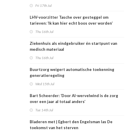
Zorgwaard
Fri 17th Jul
LHV-voorzitter Tasche over gesteggel om
tarieven: ‘Ik kan hier echt boos over worden’
Thu 16th Jul
Ziekenhuis als eindgebruiker én startpunt van
medisch materiaal
Thu 16th Jul
Buurtzorg weigert automatische toekenning
generatieregeling
Wed 15th Jul
Bart Scheerder: ‘Door AI-wervelwind is de zorg
over een jaar al totaal anders’
Tue 14th Jul
Bladeren met | Egbert den Engelsman las De
toekomst van het sterven