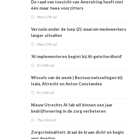
De raad van toezicht van Amstelring heeft niet
één maar twee voorzitters
Mon 27th Jul
Verzuim onder de loep (2): waarom medewerkers
langer uitvallen
Mon 27th Jul
‘AI implementeren begint bij AI-geletterdheid’
Fri 24th Jul
Wissels van de week | Bestuurswisselingen bij
Isala, Altrecht en Anton Constandse
Fri 24th Jul
Nieuw Utrechts AI-lab wil binnen een jaar
bedrijfsvoering in de zorg verbeteren
Thu 23rd Jul
Zorgcriminaliteit: draai de kraan dicht en begin
met dweilen