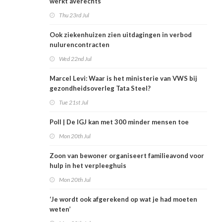
werkt averechts
Thu 23rd Jul
Ook ziekenhuizen zien uitdagingen in verbod
nulurencontracten
Wed 22nd Jul
Marcel Levi: Waar is het ministerie van VWS bij
gezondheidsoverleg Tata Steel?
Tue 21st Jul
Poll | De IGJ kan met 300 minder mensen toe
Mon 20th Jul
Zoon van bewoner organiseert familieavond voor
hulp in het verpleeghuis
Mon 20th Jul
‘Je wordt ook afgerekend op wat je had moeten
weten’