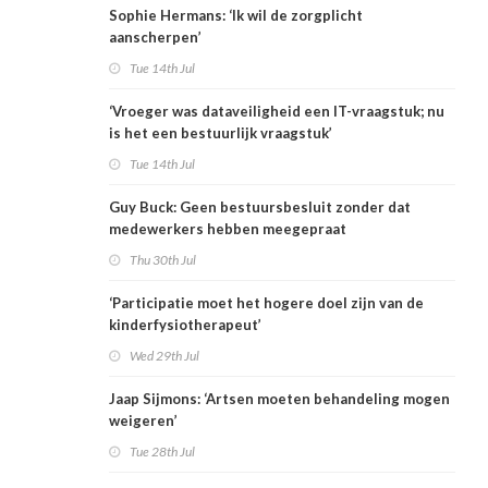
Sophie Hermans: ‘Ik wil de zorgplicht
aanscherpen’
Tue 14th Jul
‘Vroeger was dataveiligheid een IT-vraagstuk; nu
is het een bestuurlijk vraagstuk’
Tue 14th Jul
Guy Buck: Geen bestuursbesluit zonder dat
medewerkers hebben meegepraat
Thu 30th Jul
‘Participatie moet het hogere doel zijn van de
kinderfysiotherapeut’
Wed 29th Jul
Jaap Sijmons: ‘Artsen moeten behandeling mogen
weigeren’
Tue 28th Jul