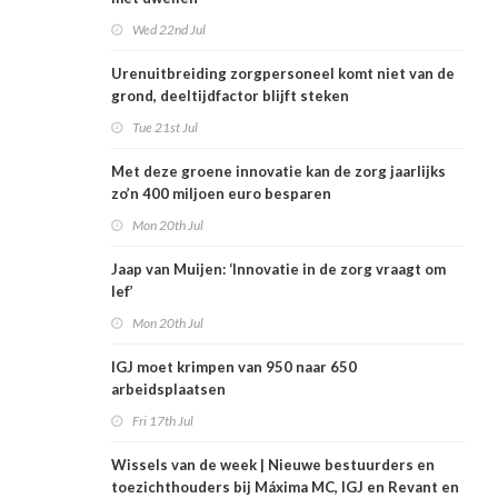
Wed 22nd Jul
Urenuitbreiding zorgpersoneel komt niet van de
grond, deeltijdfactor blijft steken
Tue 21st Jul
Met deze groene innovatie kan de zorg jaarlijks
zo’n 400 miljoen euro besparen
Mon 20th Jul
Jaap van Muijen: ‘Innovatie in de zorg vraagt om
lef’
Mon 20th Jul
IGJ moet krimpen van 950 naar 650
arbeidsplaatsen
Fri 17th Jul
Wissels van de week | Nieuwe bestuurders en
toezichthouders bij Máxima MC, IGJ en Revant en