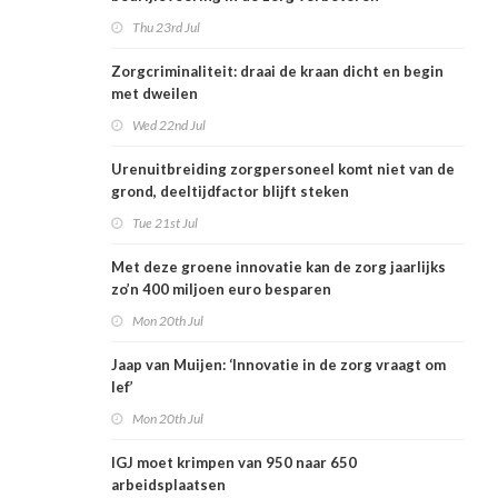
Thu 23rd Jul
Zorgcriminaliteit: draai de kraan dicht en begin
met dweilen
Wed 22nd Jul
Urenuitbreiding zorgpersoneel komt niet van de
grond, deeltijdfactor blijft steken
Tue 21st Jul
Met deze groene innovatie kan de zorg jaarlijks
zo’n 400 miljoen euro besparen
Mon 20th Jul
Jaap van Muijen: ‘Innovatie in de zorg vraagt om
lef’
Mon 20th Jul
IGJ moet krimpen van 950 naar 650
arbeidsplaatsen