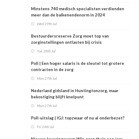
Minstens 740 medisch specialisten verdienden
meer dan de balkenendenorm in 2024
Wed 29th Jul
Bestuurdersreserve Zorg moet top van
zorginstellingen ontlasten bij crisis
Tue 28th Jul
Poll | Een hoger salaris is de sleutel tot grotere
contracten in de zorg
Mon 27th Jul
Nederland gidsland in Huntingtonzorg, maar
bekostiging blijft knelpunt
Mon 27th Jul
Poll-uitslag | IGJ: topzwaar of nu al onderbezet?
Fri 24th Jul