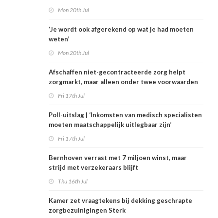
Mon 20th Jul
‘Je wordt ook afgerekend op wat je had moeten
weten’
Mon 20th Jul
Afschaffen niet-gecontracteerde zorg helpt
zorgmarkt, maar alleen onder twee voorwaarden
Fri 17th Jul
Poll-uitslag | ‘Inkomsten van medisch specialisten
moeten maatschappelijk uitlegbaar zijn’
Fri 17th Jul
Bernhoven verrast met 7 miljoen winst, maar
strijd met verzekeraars blijft
Thu 16th Jul
Kamer zet vraagtekens bij dekking geschrapte
zorgbezuinigingen Sterk