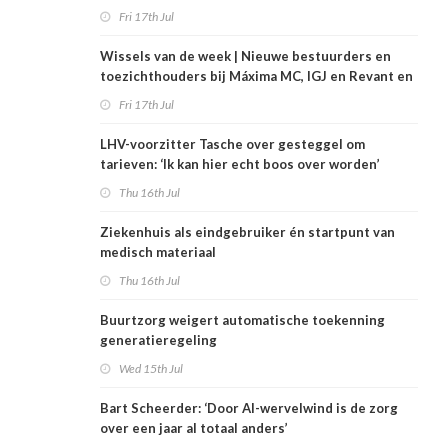
Fri 17th Jul
Wissels van de week | Nieuwe bestuurders en
toezichthouders bij Máxima MC, IGJ en Revant en
Zorgwaard
Fri 17th Jul
LHV-voorzitter Tasche over gesteggel om
tarieven: ‘Ik kan hier echt boos over worden’
Thu 16th Jul
Ziekenhuis als eindgebruiker én startpunt van
medisch materiaal
Thu 16th Jul
Buurtzorg weigert automatische toekenning
generatieregeling
Wed 15th Jul
Bart Scheerder: ‘Door AI-wervelwind is de zorg
over een jaar al totaal anders’