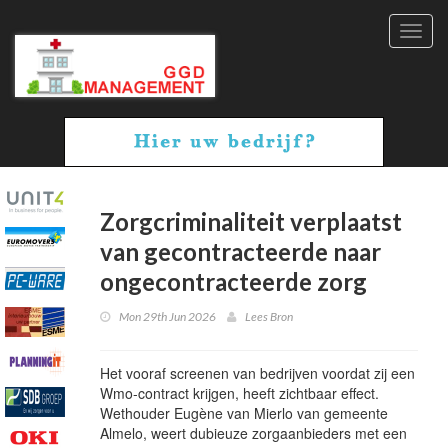
Toggl
navig
Zorgcriminaliteit verplaatst
van gecontracteerde naar
ongecontracteerde zorg
Mon 29th Jun 2026
Lees Bron
Het vooraf screenen van bedrijven voordat zij een
Wmo-contract krijgen, heeft zichtbaar effect.
Wethouder Eugène van Mierlo van gemeente
Almelo, weert dubieuze zorgaanbieders met een