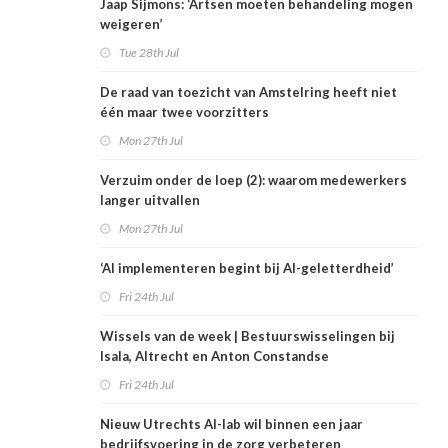
Jaap Sijmons: ‘Artsen moeten behandeling mogen
weigeren’
Tue 28th Jul
De raad van toezicht van Amstelring heeft niet
één maar twee voorzitters
Mon 27th Jul
Verzuim onder de loep (2): waarom medewerkers
langer uitvallen
Mon 27th Jul
‘AI implementeren begint bij AI-geletterdheid’
Fri 24th Jul
Wissels van de week | Bestuurswisselingen bij
Isala, Altrecht en Anton Constandse
Fri 24th Jul
Nieuw Utrechts AI-lab wil binnen een jaar
bedrijfsvoering in de zorg verbeteren