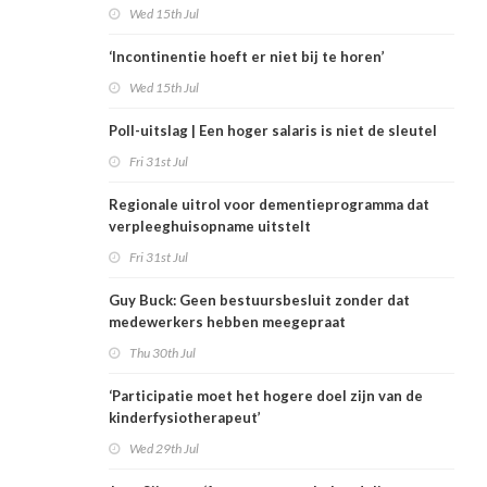
Wed 15th Jul
‘Incontinentie hoeft er niet bij te horen’
Wed 15th Jul
Poll-uitslag | Een hoger salaris is niet de sleutel
Fri 31st Jul
Regionale uitrol voor dementieprogramma dat
verpleeghuisopname uitstelt
Fri 31st Jul
Guy Buck: Geen bestuursbesluit zonder dat
medewerkers hebben meegepraat
Thu 30th Jul
‘Participatie moet het hogere doel zijn van de
kinderfysiotherapeut’
Wed 29th Jul