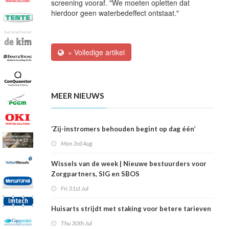
screening vooraf. "We moeten opletten dat
hierdoor geen waterbedeffect ontstaat."
» Volledige artikel
MEER NIEUWS
‘Zij-instromers behouden begint op dag één’
Mon 3rd Aug
Wissels van de week | Nieuwe bestuurders voor
Zorgpartners, SIG en SBOS
Fri 31st Jul
Huisarts strijdt met staking voor betere tarieven
Thu 30th Jul