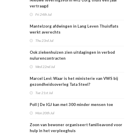
Nieuwe leveringsvorm Wlz-zorg thuis een jaar
vertraagd
Fri 24th Jul
Mantelzorg afdwingen in Lang Leven Thuisflats
werkt averechts
Thu 23rd Jul
Ook ziekenhuizen zien uitdagingen in verbod
nulurencontracten
Wed 22nd Jul
Marcel Levi: Waar is het ministerie van VWS bij
gezondheidsoverleg Tata Steel?
Tue 21st Jul
Poll | De IGJ kan met 300 minder mensen toe
Mon 20th Jul
Zoon van bewoner organiseert familieavond voor
hulp in het verpleeghuis