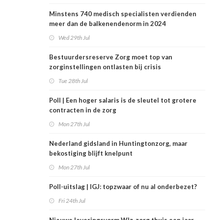
Minstens 740 medisch specialisten verdienden
meer dan de balkenendenorm in 2024
Wed 29th Jul
Bestuurdersreserve Zorg moet top van
zorginstellingen ontlasten bij crisis
Tue 28th Jul
Poll | Een hoger salaris is de sleutel tot grotere
contracten in de zorg
Mon 27th Jul
Nederland gidsland in Huntingtonzorg, maar
bekostiging blijft knelpunt
Mon 27th Jul
Poll-uitslag | IGJ: topzwaar of nu al onderbezet?
Fri 24th Jul