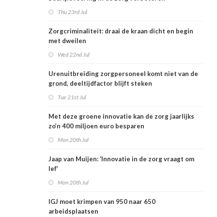
Thu 23rd Jul
Zorgcriminaliteit: draai de kraan dicht en begin
met dweilen
Wed 22nd Jul
Urenuitbreiding zorgpersoneel komt niet van de
grond, deeltijdfactor blijft steken
Tue 21st Jul
Met deze groene innovatie kan de zorg jaarlijks
zo’n 400 miljoen euro besparen
Mon 20th Jul
Jaap van Muijen: ‘Innovatie in de zorg vraagt om
lef’
Mon 20th Jul
IGJ moet krimpen van 950 naar 650
arbeidsplaatsen