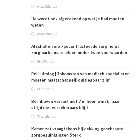
Mon 20th Jul
‘Je wordt ook afgerekend op wat je had moeten
weten’
Mon 20th Jul
Afschaffen niet-gecontracteerde zorg helpt
zorgmarkt, maar alleen onder twee voorwaarden
Fri 17th Jul
Poll-uitslag | ‘Inkomsten van medisch specialisten
moeten maatschappelijk uitlegbaar zijn’
Fri 17th Jul
Bernhoven verrast met 7 miljoen winst, maar
strijd met verzekeraars blijft
Thu 16th Jul
Kamer zet vraagtekens bij dekking geschrapte
zorgbezuinigingen Sterk