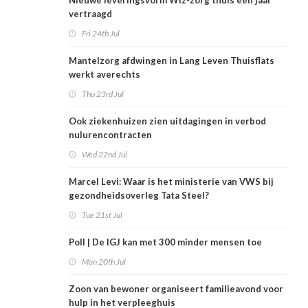
Nieuwe leveringsvorm Wlz-zorg thuis een jaar
vertraagd
Fri 24th Jul
Mantelzorg afdwingen in Lang Leven Thuisflats
werkt averechts
Thu 23rd Jul
Ook ziekenhuizen zien uitdagingen in verbod
nulurencontracten
Wed 22nd Jul
Marcel Levi: Waar is het ministerie van VWS bij
gezondheidsoverleg Tata Steel?
Tue 21st Jul
Poll | De IGJ kan met 300 minder mensen toe
Mon 20th Jul
Zoon van bewoner organiseert familieavond voor
hulp in het verpleeghuis