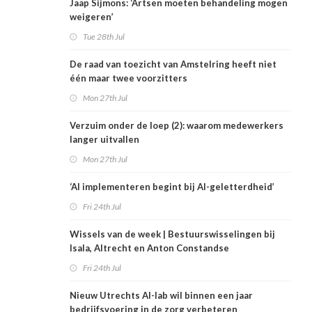
Jaap Sijmons: ‘Artsen moeten behandeling mogen
weigeren’
Tue 28th Jul
De raad van toezicht van Amstelring heeft niet
één maar twee voorzitters
Mon 27th Jul
Verzuim onder de loep (2): waarom medewerkers
langer uitvallen
Mon 27th Jul
‘AI implementeren begint bij AI-geletterdheid’
Fri 24th Jul
Wissels van de week | Bestuurswisselingen bij
Isala, Altrecht en Anton Constandse
Fri 24th Jul
Nieuw Utrechts AI-lab wil binnen een jaar
bedrijfsvoering in de zorg verbeteren