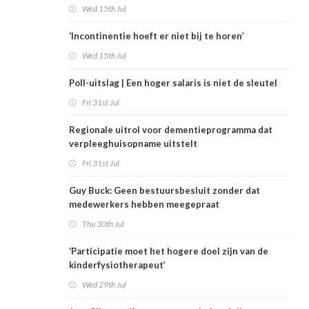
Wed 15th Jul
‘Incontinentie hoeft er niet bij te horen’
Wed 15th Jul
Poll-uitslag | Een hoger salaris is niet de sleutel
Fri 31st Jul
Regionale uitrol voor dementieprogramma dat
verpleeghuisopname uitstelt
Fri 31st Jul
Guy Buck: Geen bestuursbesluit zonder dat
medewerkers hebben meegepraat
Thu 30th Jul
‘Participatie moet het hogere doel zijn van de
kinderfysiotherapeut’
Wed 29th Jul