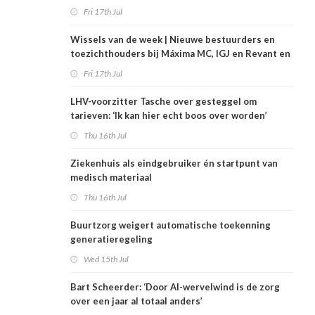
Fri 17th Jul
Wissels van de week | Nieuwe bestuurders en
toezichthouders bij Máxima MC, IGJ en Revant en
Zorgwaard
Fri 17th Jul
LHV-voorzitter Tasche over gesteggel om
tarieven: ‘Ik kan hier echt boos over worden’
Thu 16th Jul
Ziekenhuis als eindgebruiker én startpunt van
medisch materiaal
Thu 16th Jul
Buurtzorg weigert automatische toekenning
generatieregeling
Wed 15th Jul
Bart Scheerder: ‘Door AI-wervelwind is de zorg
over een jaar al totaal anders’