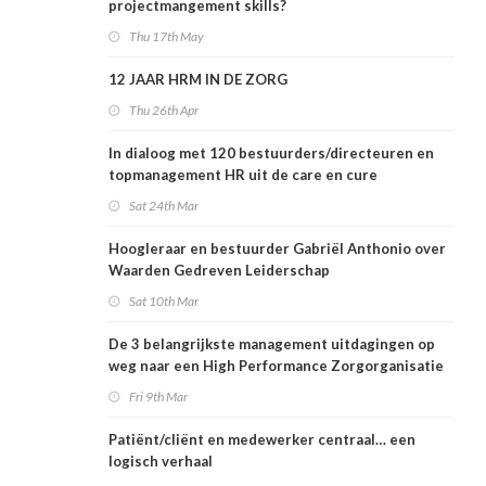
projectmangement skills?
Thu 17th May
12 JAAR HRM IN DE ZORG
Thu 26th Apr
In dialoog met 120 bestuurders/directeuren en
topmanagement HR uit de care en cure
Sat 24th Mar
Hoogleraar en bestuurder Gabriël Anthonio over
Waarden Gedreven Leiderschap
Sat 10th Mar
De 3 belangrijkste management uitdagingen op
weg naar een High Performance Zorgorganisatie
Fri 9th Mar
Patiënt/cliënt en medewerker centraal… een
logisch verhaal