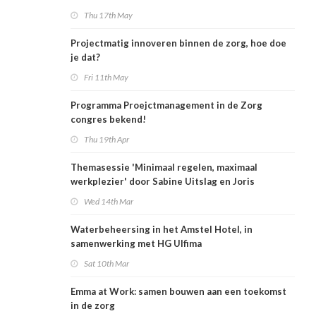
van project- en verandermanagement?!
Thu 17th May
Projectmatig innoveren binnen de zorg, hoe doe
je dat?
Fri 11th May
Programma Proejctmanagement in de Zorg
congres bekend!
Thu 19th Apr
Themasessie 'Minimaal regelen, maximaal
werkplezier' door Sabine Uitslag en Joris
Kuppens (Van Neynsel)
Wed 14th Mar
Waterbeheersing in het Amstel Hotel, in
samenwerking met HG Ulfima
Sat 10th Mar
Emma at Work: samen bouwen aan een toekomst
in de zorg