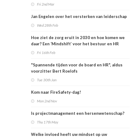
Fri 2nd Mar
Jan Engelen over het versterken van leiderschap
Wed 28th Feb
Hoe ziet de zorg eruit in 2030 en hoe komen we
daar? Een ‘Mindshift’ voor het bestuur en HR
Fri 16th Feb
"Spannende tijden voor de board en HR", aldus
voorzitter Bert Roelofs
Tue 30th Jan
Kom naar FireSafety-dag!
Mon 2nd Nov
Is projectmanagement een hersenwetenschap?
Thu 17th May
Welke invloed heeft uw mindset op uw